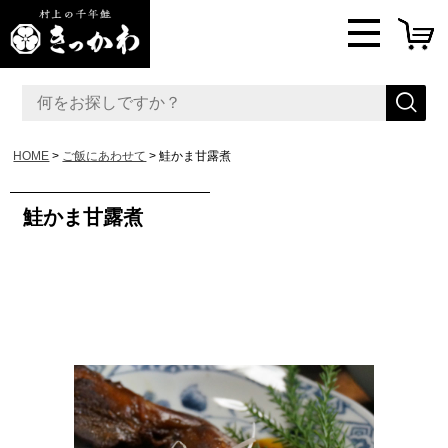
HOME
ご飯にあわせて
鮭かま甘露煮
鮭かま甘露煮