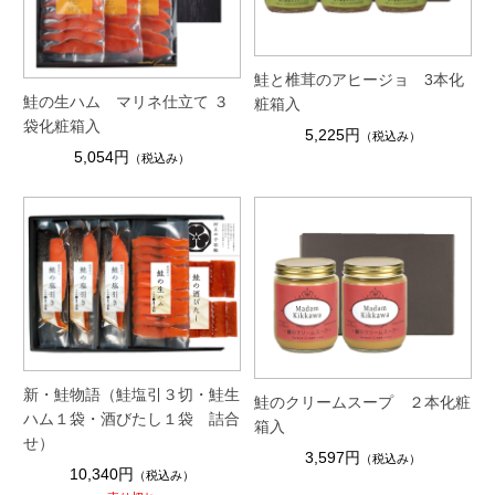
鮭と椎茸のアヒージョ 3本化
鮭の生ハム マリネ仕立て ３
粧箱入
袋化粧箱入
5,225円
（税込み）
5,054円
（税込み）
新・鮭物語（鮭塩引３切・鮭生
鮭のクリームスープ ２本化粧
ハム１袋・酒びたし１袋 詰合
箱入
せ）
3,597円
（税込み）
10,340円
（税込み）