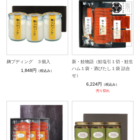
麹プディング ３個入
新・鮭物語（鮭塩引１切・鮭生
ハム１袋・酒びたし１袋 詰合
1,848円
（税込み）
せ）
6,224円
（税込み）
売り切れ