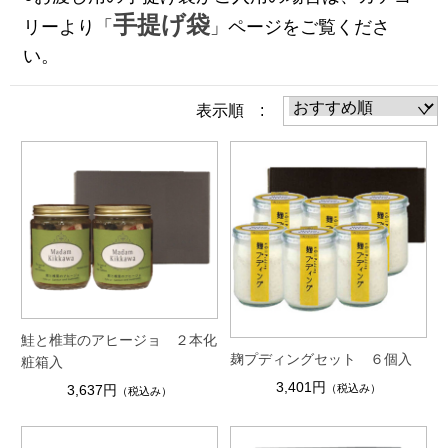
手提げ袋
リーより「
」ページをご覧くださ
い。
表示順 :
鮭と椎茸のアヒージョ ２本化
麹プディングセット ６個入
粧箱入
3,401円
3,637円
（税込み）
（税込み）