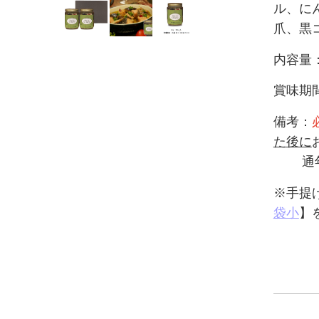
ル、に
爪、黒
内容量：
賞味期
備考：
た後に
通年ク
※手提
袋小
】