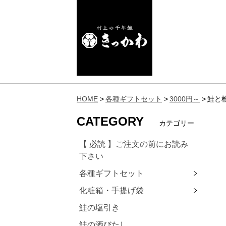
HOME
各種ギフトセット
3000円～
鮭と
CATEGORY
カテゴリー
【 必読 】ご注文の前にお読み
下さい
各種ギフトセット
化粧箱・手提げ袋
鮭の塩引き
鮭の酒びたし