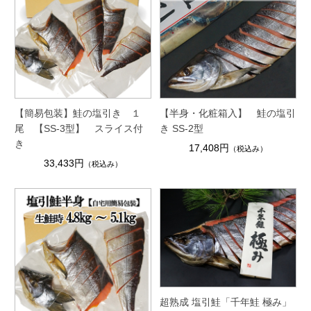
【簡易包装】鮭の塩引き １
【半身・化粧箱入】 鮭の塩引
尾 【SS-3型】 スライス付
き SS-2型
き
17,408円
（税込み）
33,433円
（税込み）
超熟成 塩引鮭「千年鮭 極み」