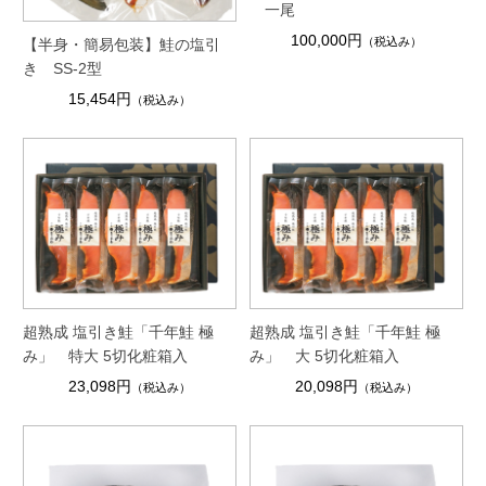
一尾
100,000円
（税込み）
【半身・簡易包装】鮭の塩引
き SS-2型
15,454円
（税込み）
超熟成 塩引き鮭「千年鮭 極
超熟成 塩引き鮭「千年鮭 極
み」 特大 5切化粧箱入
み」 大 5切化粧箱入
23,098円
20,098円
（税込み）
（税込み）