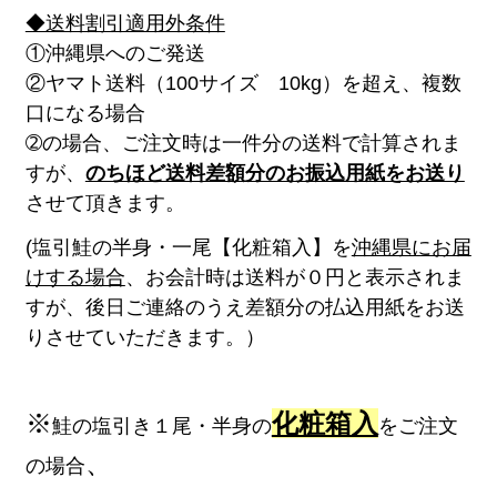
◆送料割引適用外条件
①沖縄県へのご発送
②ヤマト送料（100サイズ 10kg）を超え、複数
口になる場合
➁の場合、ご注文時は一件分の送料で計算されま
すが、
のちほど送料差額分のお振込用紙をお送り
させて頂きます。
(塩引鮭の半身・一尾【化粧箱入】を
沖縄県にお届
けする場合
、お会計時は送料が０円と表示されま
すが、後日ご連絡のうえ差額分の払込用紙をお送
りさせていただきます。）
※
化粧箱入
鮭の塩引き１尾・半身の
をご注文
、
の場合