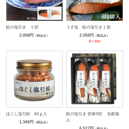
鮭の塩引き １切
うす塩 鮭の塩引き１切
2,058円
2,058円
（税込み）
（税込み）
売り切れ
ほぐし塩引鮭 60ｇ入
鮭の塩引き 切身3切 化粧箱
入
1,346円
（税込み）
6,527円
（税込み）