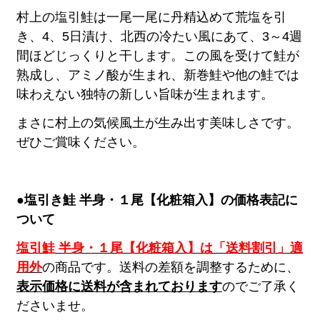
村上の塩引鮭は一尾一尾に丹精込めて荒塩を引
き、4、5日漬け、北西の冷たい風にあて、3～4週
間ほどじっくりと干します。この風を受けて鮭が
熟成し、アミノ酸が生まれ、新巻鮭や他の鮭では
味わえない独特の新しい旨味が生まれます。
まさに村上の気候風土が生み出す美味しさです。
ぜひご賞味ください。
●塩引き鮭 半身・１尾【化粧箱入】の価格表記に
ついて
塩引鮭 半身・１尾【化粧箱入】は「送料割引」適
用外
の商品です。送料の差額を調整するために、
表示価格に送料が含まれております
のでご了承く
ださいませ。