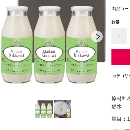
商品コー
数量
-
カテゴリ
原材料
然水
量目：1