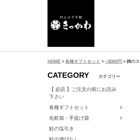
HOME
各種ギフトセット
~3000円
麹のス
CATEGORY
カテゴリー
【 必読 】ご注文の前にお読み
下さい
各種ギフトセット
化粧箱・手提げ袋
鮭の塩引き
鮭の酒びたし