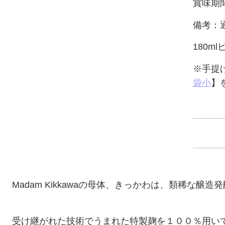
賞味期
備考：
180m
※手提
袋小
】
Madam Kikkawaの母体、きっかわは、類稀な醸
受け継がれた技術でうまれた特製麹を１００％用い