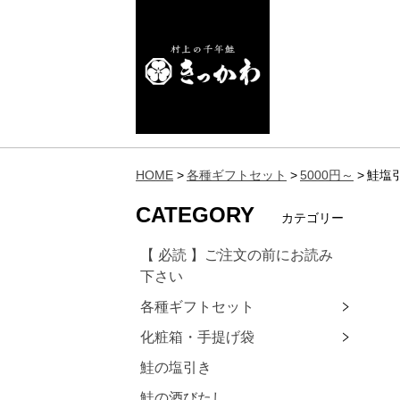
HOME
各種ギフトセット
5000円～
鮭塩
CATEGORY
カテゴリー
【 必読 】ご注文の前にお読み
下さい
各種ギフトセット
化粧箱・手提げ袋
鮭の塩引き
鮭の酒びたし