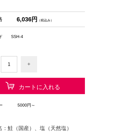
6,036円
格
（税込み）
ド
SSH-4
+
カートに入れる
ー
5000円～
名：鮭（国産）、塩（天然塩）