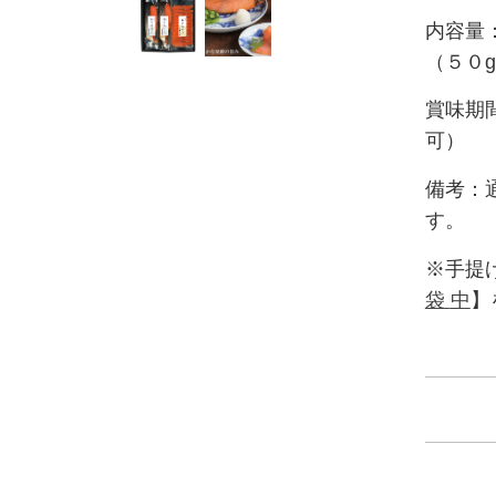
内容量
（５０g
賞味期
可）
鮭
備考：
す。
※手提
袋
中
】