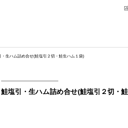
引・生ハム詰め合せ(鮭塩引２切・鮭生ハム１袋)
鮭塩引・生ハム詰め合せ(鮭塩引２切・鮭