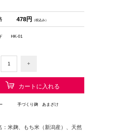
478円
格
（税込み）
ド
HK-01
+
カートに入れる
ー
手づくり麹 あまざけ
名：米麹、もち米（新潟産）、天然