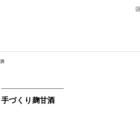
酒
手づくり麹甘酒