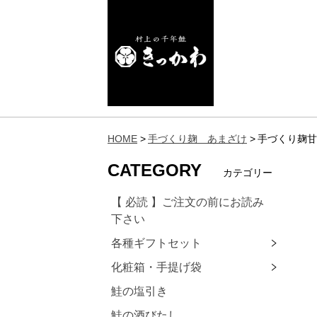
HOME
手づくり麹 あまざけ
手づくり麹甘
CATEGORY
カテゴリー
【 必読 】ご注文の前にお読み
下さい
各種ギフトセット
化粧箱・手提げ袋
鮭の塩引き
鮭の酒びたし