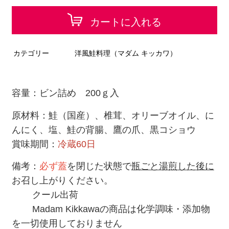
カートに入れる
カテゴリー
洋風鮭料理（マダム キッカワ）
容量：ビン詰め 200ｇ入
原材料：鮭（国産）、椎茸、オリーブオイル、に
んにく、塩、鮭の背腸、鷹の爪、黒コショウ
賞味期間：
冷蔵60日
備考：
必ず蓋
を閉じた状態で
瓶ごと湯煎
した後に
お召し上がりください。
クール出荷
Madam Kikkawaの商品は化学調味・添加物
を一切使用しておりません