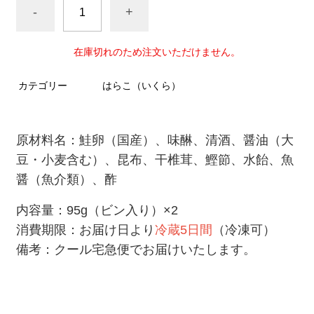
-
+
在庫切れのため注文いただけません。
カテゴリー
はらこ（いくら）
原材料名：鮭卵（国産）、味醂、清酒、醤油（大
豆・小麦含む）、昆布、干椎茸、鰹節、水飴、魚
醤（魚介類）、酢
内容量：95g（ビン入り）×2
消費期限：お届け日より
冷蔵5日間
（冷凍可）
備考：クール宅急便でお届けいたします。