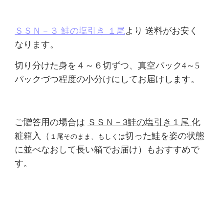
ＳＳＮ－３ 鮭の塩引き
１尾
より
送料がお安く
なります
。
切り分けた身を４～６切ずつ、真空パック4～5
パックづつ程度の小分けにしてお届けします。
ご贈答用の場合は
ＳＳＮ－3鮭の塩引き１尾
化
粧箱入（
切った鮭を姿の状態
１尾そのまま、もしくは
に並べなおして長い箱でお届け）もおすすめで
す。