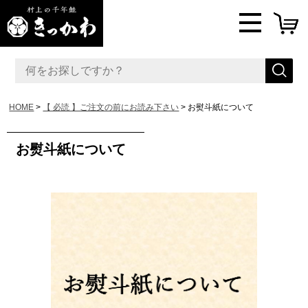
HOME
【 必読 】ご注文の前にお読み下さい
お熨斗紙について
お熨斗紙について