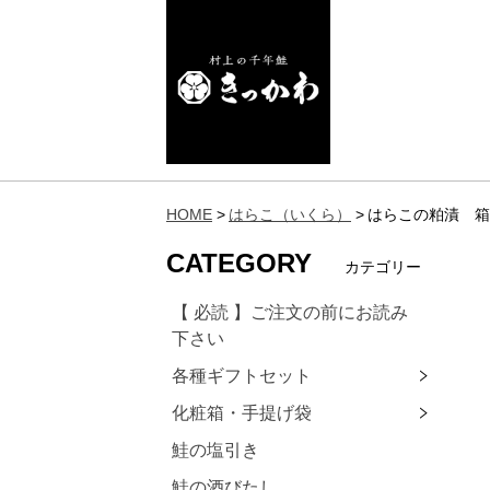
HOME
はらこ（いくら）
はらこの粕漬 箱
CATEGORY
カテゴリー
【 必読 】ご注文の前にお読み
下さい
各種ギフトセット
化粧箱・手提げ袋
鮭の塩引き
鮭の酒びたし