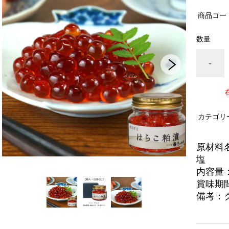
商品コー
数量
-
カテゴリ
原材料
塩
内容量：
賞味期
備考：