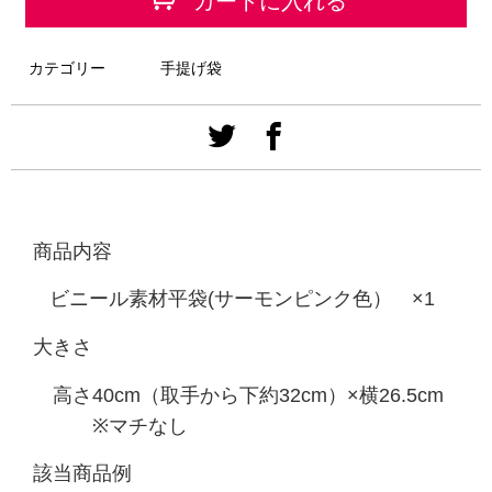
カートに入れる
カテゴリー
手提げ袋
商品内容
ビニール素材平袋(サーモンピンク色）
×1
大きさ
高さ40
cm
（取手から下約32
cm
）
×
横
26.5cm
※
マチなし
該当商品例