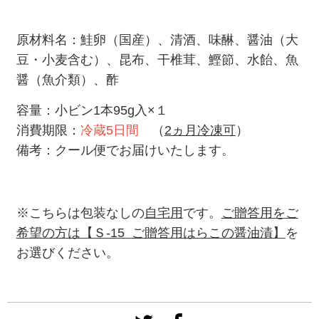
原材料名：鮭卵（国産）、清酒、味醂、醤油（大
豆・小麦含む）、昆布、干椎茸、鰹節、水飴、魚
醤（魚介類）、酢
容量：小ビン1本95g入×１
消費期限：
冷蔵5日間
（
2ヵ月冷凍可
）
備考：クール便でお届けいたします。
※こちらは包装なしの
自宅用
です。
ご贈答用をご
希望の方は【Ｓ-15 ご贈答用はらこの醤油漬】
を
お選びください。