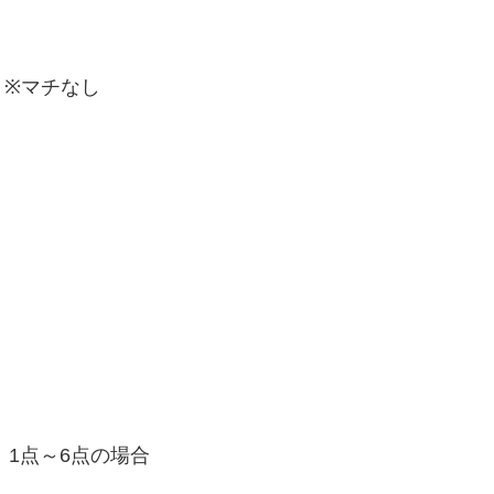
※
マチなし
1点～
6点
の場合