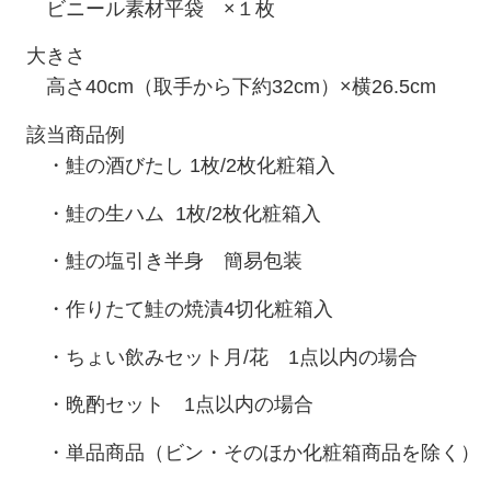
ビニール素材平袋 ×１枚
大きさ
高さ40
cm
（取手から下約32
cm
）
×
横
26.5cm
該当商品例
・鮭の酒びたし 1枚/2枚化粧箱入
・鮭の生ハム 1枚/2枚化粧箱入
・鮭の塩引き半身 簡易包装
・作りたて鮭の焼漬4切化粧箱入
・ちょい飲みセット月/花 1点以内の場合
・晩酌セット 1点以内の場合
・単品商品（ビン・そのほか化粧箱商品を除く） 