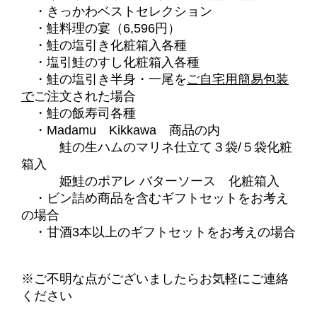
・きっかわベストセレクション
・鮭料理の宴（6,596円）
・鮭の塩引き化粧箱入各種
・塩引鮭のすし化粧箱入各種
・鮭の塩引き半身・一尾を
ご自宅用簡易包装
で
ご注文された場合
・鮭の飯寿司各種
・Madamu Kikkawa 商品の内
鮭の生ハムのマリネ仕立て３袋/５袋化粧
箱入
姫鮭のポアレ バターソース 化粧箱入
・ビン詰め商品を含むギフトセットをお考え
の場合
・甘酒3本以上のギフトセットをお考えの場合
※ご不明な点がございましたらお気軽にご連絡
ください