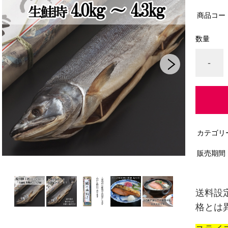
商品コー
数量
-
カテゴリ
販売期間
送料設
格とは