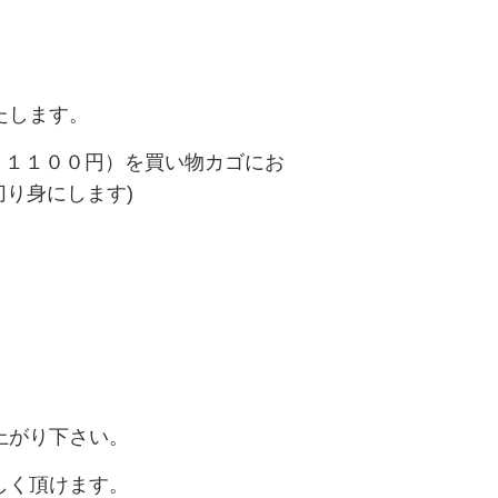
たします。
7 １１００円）を買い物カゴにお
切り身にします)
上がり下さい。
しく頂けます。