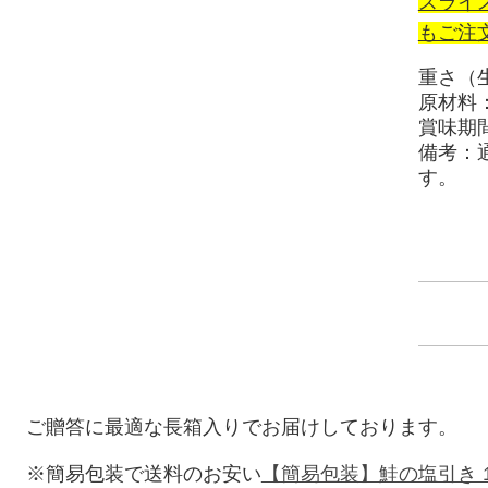
スライ
もご注
重さ（生
原材料
賞味期
備考：
す。
ご贈答に最適な長箱入りでお届けしております。
※簡易包装で送料のお安い
【簡易包装】鮭の塩引き 