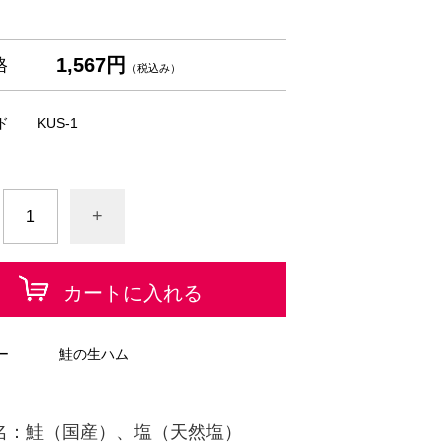
1,567円
格
（税込み）
ド
KUS-1
+
カートに入れる
ー
鮭の生ハム
名：鮭（国産）、塩（天然塩）