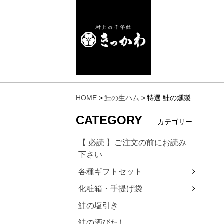
HOME
鮭の生ハム
特選 鮭の燻製
CATEGORY
カテゴリー
【 必読 】ご注文の前にお読み
下さい
各種ギフトセット
化粧箱・手提げ袋
鮭の塩引き
鮭の酒びたし