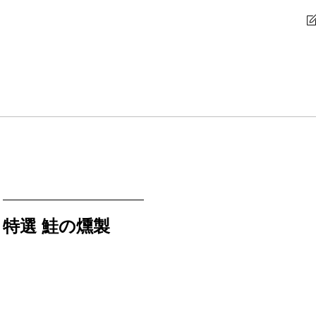
特選 鮭の燻製