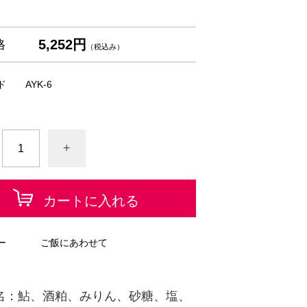
5,252円
格
（税込み）
ド
AYK-6
+
カートに入れる
ー
ご飯にあわせて
名：鮎、酒粕、みりん、砂糖、塩、