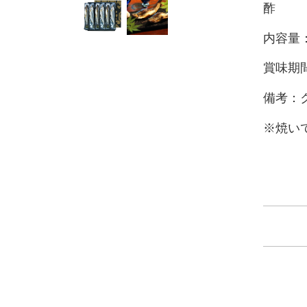
酢
内容量：
賞味期
備考：
※焼い