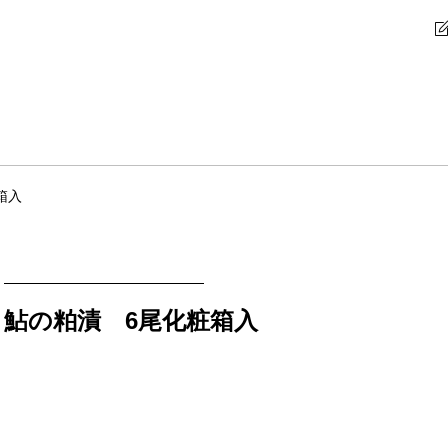
箱入
鮎の粕漬 6尾化粧箱入