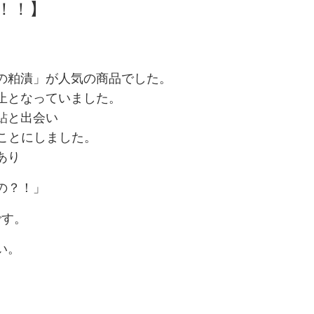
！！】
の粕漬」が人気の商品でした。
止となっていました。
鮎と出会い
ことにしました。
あり
の？！」
です。
い。