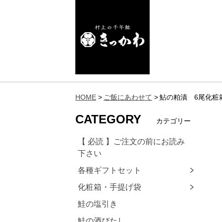
HOME
ご飯にあわせて
鮎の粕漬 6尾化粧
CATEGORY
カテゴリー
【 必読 】ご注文の前にお読み
下さい
各種ギフトセット
化粧箱・手提げ袋
鮭の塩引き
鮭の酒びたし