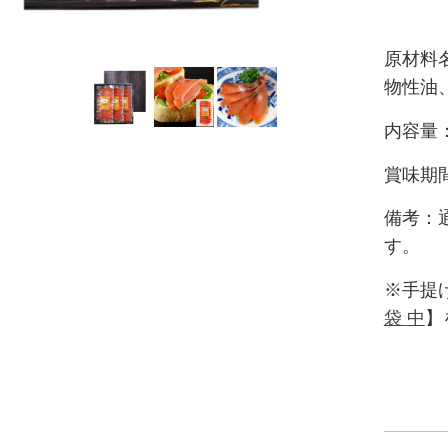
原材料
物性油
内容量：
賞味期
備考：
す。
※手提
袋
中
】