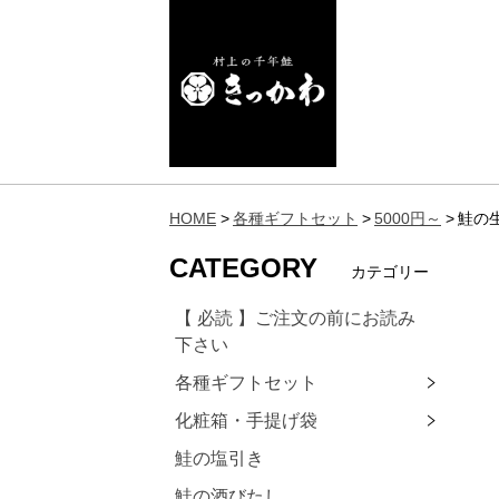
HOME
各種ギフトセット
5000円～
鮭の
CATEGORY
カテゴリー
【 必読 】ご注文の前にお読み
下さい
各種ギフトセット
化粧箱・手提げ袋
鮭の塩引き
鮭の酒びたし