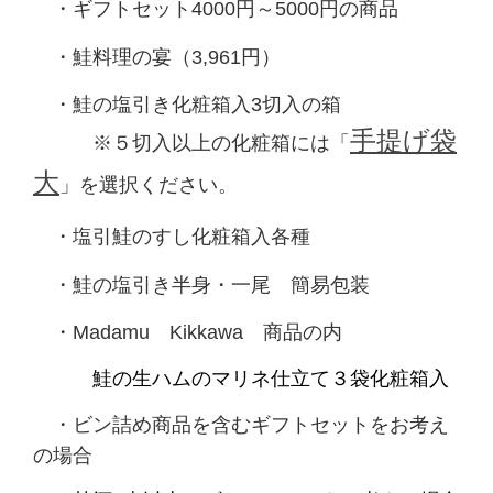
・
ギフトセット4000円～5000円の商品
・
鮭料理の宴（3,961円）
・
鮭の塩引き化粧箱入3切入
の箱
手提げ袋
※５切入以上の化粧箱には「
大
」を選択ください。
・
塩引鮭のすし化粧箱入各種
・
鮭の塩引き半身・一尾
簡易包装
・
Madamu Kikkawa 商品の内
鮭の生ハムのマリネ仕立て３袋化粧箱入
・
ビン詰め商品を含むギフトセットをお考え
の場合